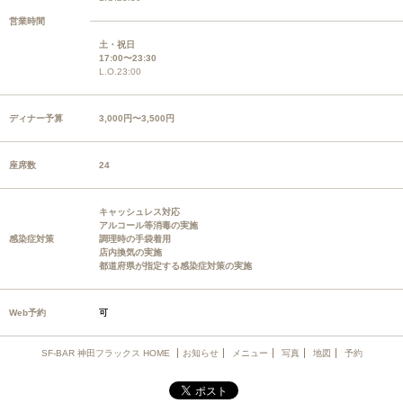
営業時間
土・祝日
17:00〜23:30
L.O.23:00
ディナー予算
3,000円〜3,500円
座席数
24
キャッシュレス対応
アルコール等消毒の実施
感染症対策
調理時の手袋着用
店内換気の実施
都道府県が指定する感染症対策の実施
Web予約
可
SF-BAR 神田フラックス HOME
お知らせ
メニュー
写真
地図
予約